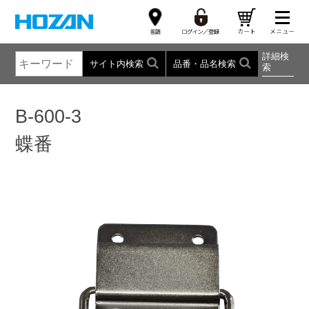
詳細検
サイト内検索
品番・品名検索
索
B-600-3
蝶番