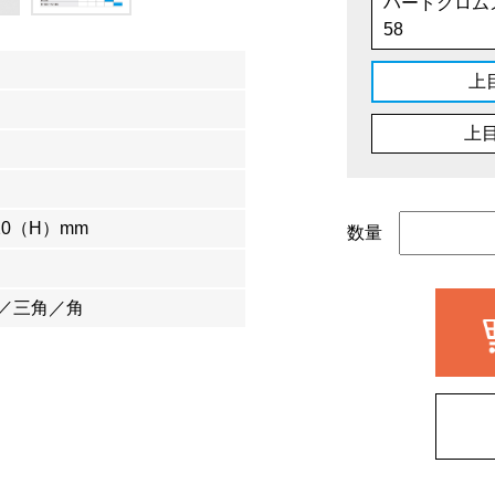
ハードクロム
58
上
上目
20（H）mm
数量
／三角／角