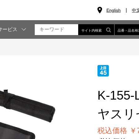
English
中
サービス
サイト内検索
品番・品名検
K-155-
ヤスリ
税込価格 ￥7