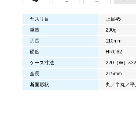
ヤスリ目
上目45
重量
290g
刃長
110mm
硬度
HRC62
ケース寸法
220（W）×3
全長
215mm
断面形状
丸／半丸／平