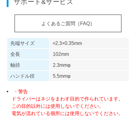
サポート&サービス
よくあるご質問［FAQ］
先端サイズ
⊖2.3×0.35mm
全長
102mm
軸径
2.3mmφ
ハンドル径
5.5mmφ
・警告
ドライバーはネジをまわす目的で作られています。
この目的以外には使用しないでください。
電気が流れている個所には使用しないでください。