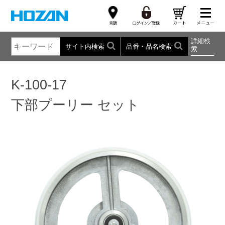
詳細検
サイト内検索
品番・品名検索
索
K-100-17
下部プーリー セット