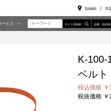
English
中
サービス
サイト内検索
品番・品名検
K-100-
ベルト
税込価格 ￥3
税抜価格 ￥2