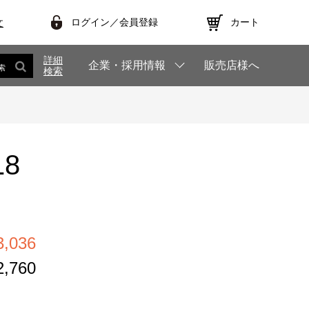
ログイン／会員登録
カート
文
詳細
企業・採用情報
販売店様へ
索
検索
18
,036
,760