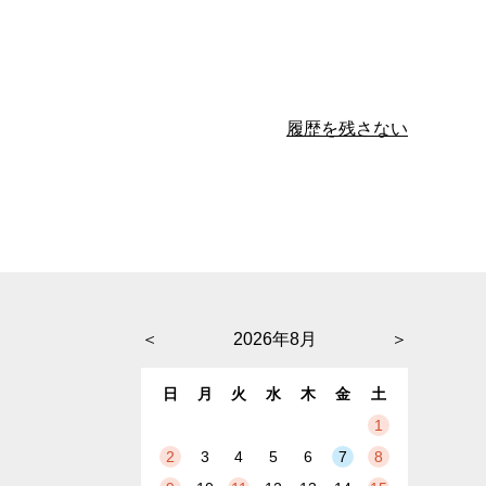
履歴を残さない
＜
2026年8月
＞
日
月
火
水
木
金
土
1
2
3
4
5
6
7
8