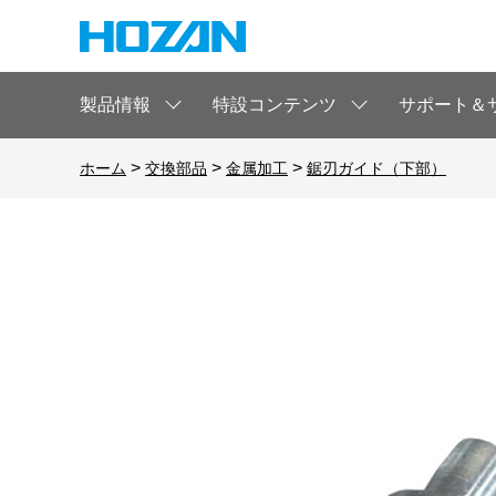
製品情報
特設コンテンツ
サポート＆
>
>
>
ホーム
交換部品
金属加工
鋸刃ガイド（下部）