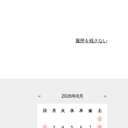
履歴を残さない
＜
2026年8月
＞
日
月
火
水
木
金
土
1
2
3
4
5
6
7
8