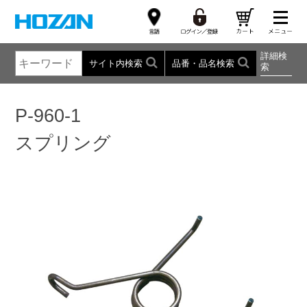
詳細検
サイト内検索
品番・品名検索
索
P-960-1
スプリング