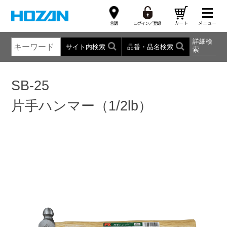
詳細検
サイト内検索
品番・品名検索
索
SB-25
片手ハンマー（1/2lb）