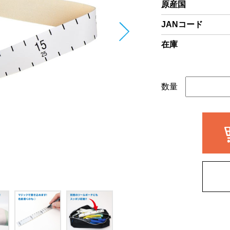
原産国
JANコード
在庫
数量