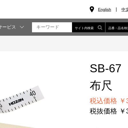
English
中
サービス
サイト内検索
品番・品名検
SB-67
布尺
税込価格 ￥3
税抜価格 ￥3