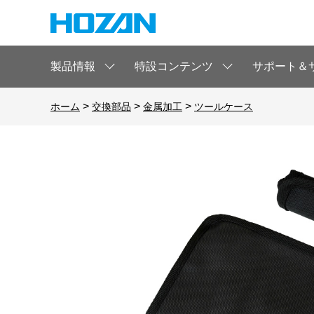
製品情報
特設コンテンツ
サポート＆
>
>
>
ホーム
交換部品
金属加工
ツールケース