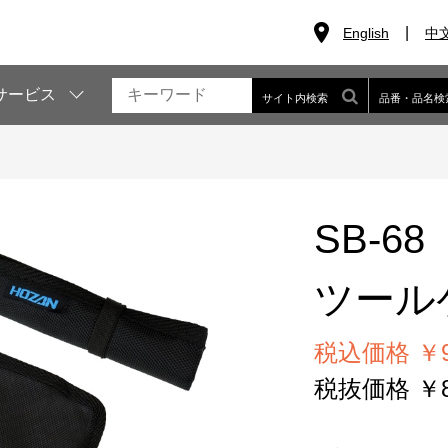
English
中
サービス
サイト内検索
品番・品名検
SB-68
ツール
税込価格 ￥9
税抜価格 ￥8