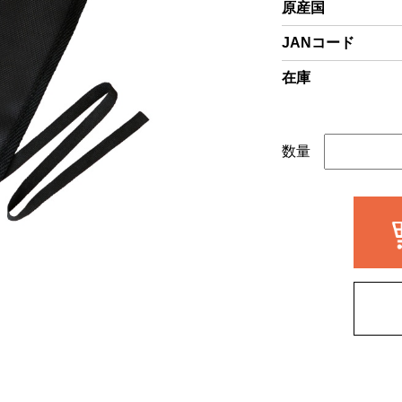
原産国
JANコード
在庫
数量