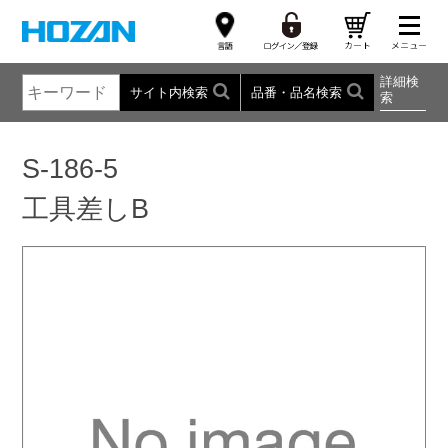
詳細検
サイト内検索
品番・品名検索
索
S-186-5
工具差しB