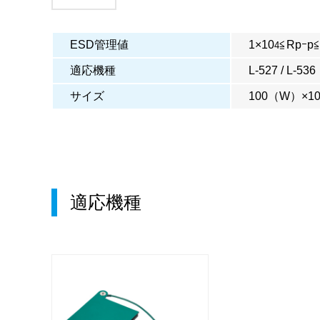
ESD管理値
1×10
≦Rpｰp≦
4
適応機種
L-527 / L-536
サイズ
100（W）×1
適応機種