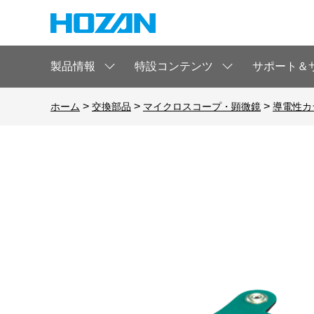
製品情報
特設コンテンツ
サポート＆
>
>
>
ホーム
交換部品
マイクロスコープ・顕微鏡
導電性カ