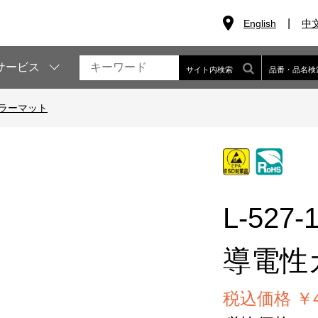
English
中
サービス
サイト内検索
品番・品名検
ラーマット
L-527-
導電性
税込価格 ￥4