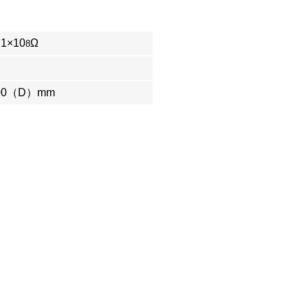
1×10
Ω
8
00（D）mm