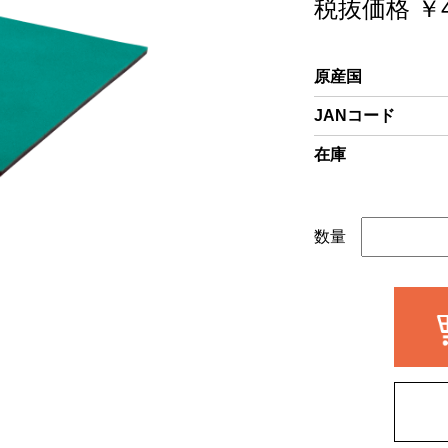
税抜価格 ￥4
原産国
JANコード
在庫
数量