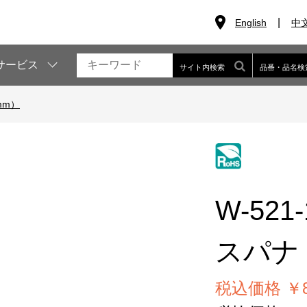
English
中
サービス
サイト内検索
品番・品名検
mm）
W-521-
スパナ（
税込価格 ￥8