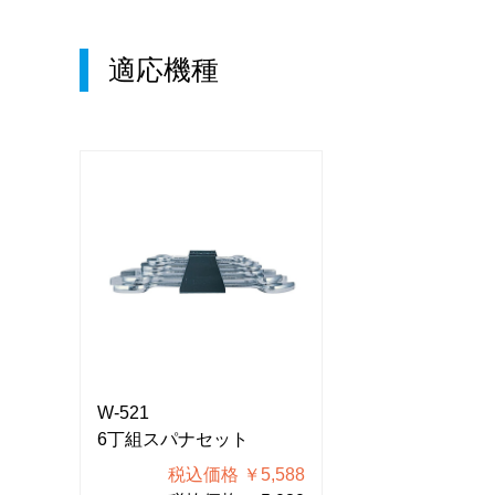
適応機種
W-521
W-521
6丁組スパナセット
6丁組スパナセ
588
税込価格 ￥5,588
税込価格