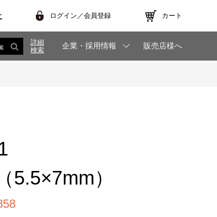
ログイン／会員登録
カート
文
詳細
企業・採用情報
販売店様へ
索
検索
1
5.5×7mm）
58