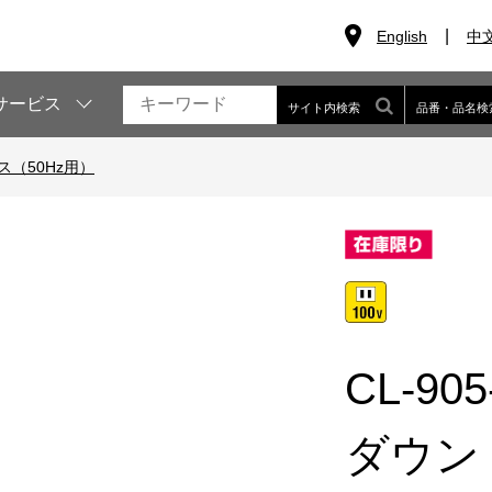
English
中
サービス
サイト内検索
品番・品名検
（50Hz用）
CL-905
ダウン