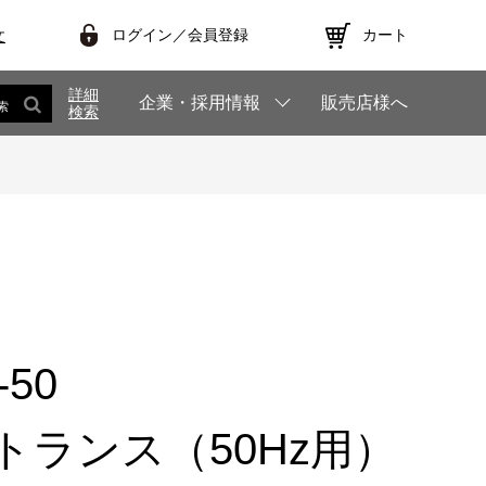
ログイン／会員登録
カート
文
詳細
企業・採用情報
販売店様へ
索
検索
-50
トランス（50Hz用）