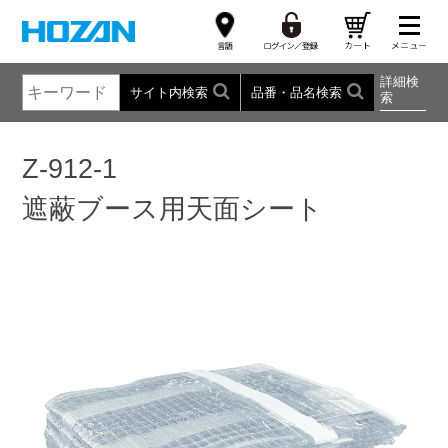
詳細検
サイト内検索
品番・品名検索
索
Z-912-1
遮蔽ブース用天面シート