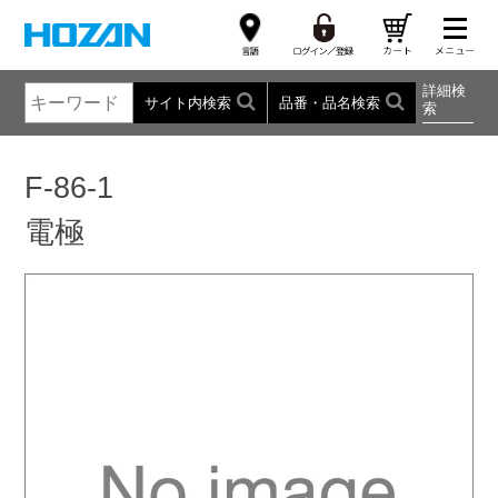
詳細検
サイト内検索
品番・品名検索
索
F-86-1
電極