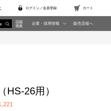
ログイン／会員登録
カート
文
詳細
企業・採用情報
販売店様へ
索
検索
2
HS-26用）
,221