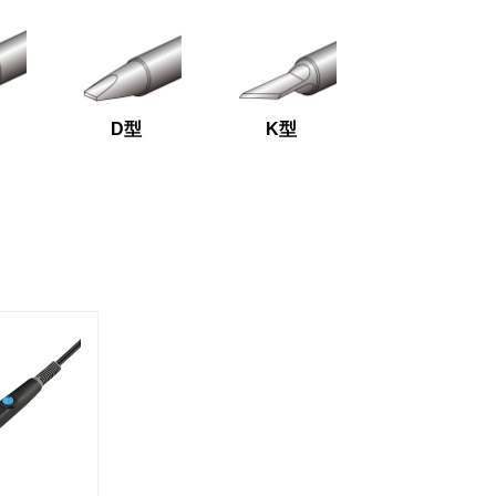
D型
K型