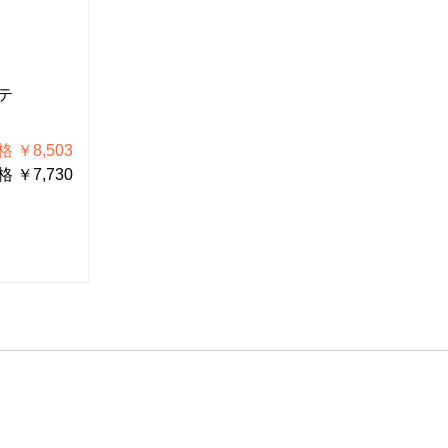
HS-26
HS-26-23
テ
温調式ハンダゴテ
温調式ハ
（230V）
税込価格 ￥8,140
 ￥8,503
税抜価格 ￥7,400
 ￥7,730