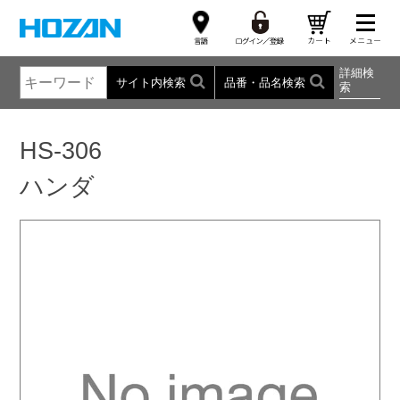
詳細検
サイト内検索
品番・品名検索
索
HS-306
ハンダ