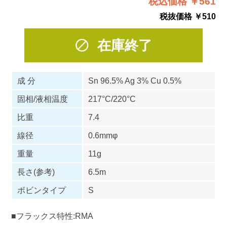
税込価格 ￥561
税抜価格 ￥510
在庫終了
成 分
Sn 96.5% Ag 3% Cu 0.5%
固相/液相温度
217°C/220°C
比重
7.4
線径
0.6mmφ
重量
11g
長さ(参考)
6.5m
ボビンタイプ
S
■フラックス特性:RMA