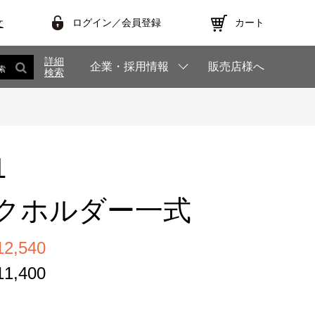
ログイン／会員登録
カート
文
詳細
企業・採用情報
販売店様へ
索
検索
1
クホルダー一式
,540
,400