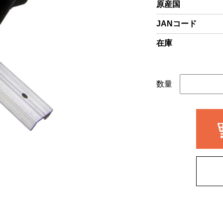
原産国
JANコード
在庫
数量