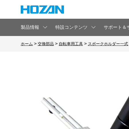
製品情報
特設コンテンツ
サポート＆
>
>
>
ホーム
交換部品
自転車用工具
スポークホルダー一式