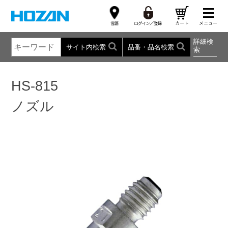
詳細検
サイト内検索
品番・品名検索
索
HS-815
ノズル