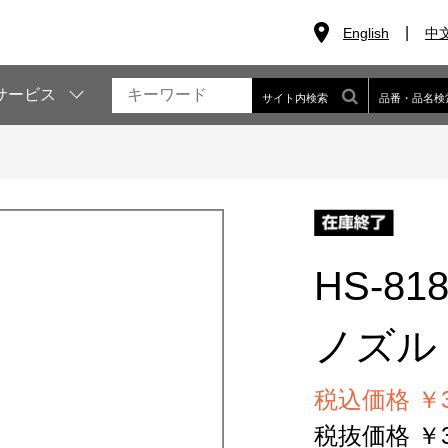
English
中
サービス
サイト内検索
品番・品名検
HS-81
ノズル
税込価格 ￥3
税抜価格 ￥3