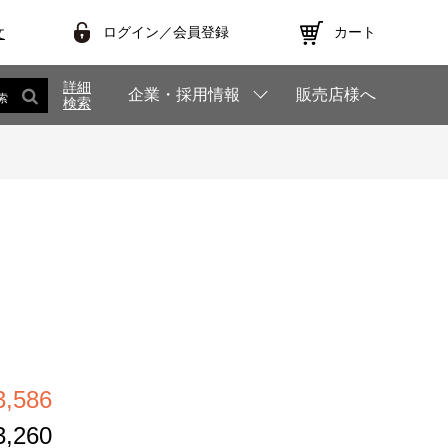
ログイン／会員登録
カート
文
詳細
企業・採用情報
販売店様へ
索
検索
8
,586
,260