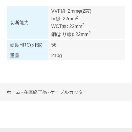
VVF線: 2mmφ(2芯)
2
IV線: 22mm
切断能力
2
WCT線: 22mm
2
銅(より線): 22mm
硬度HRC(刃部)
56
重量
210g
ホーム
在庫終了品
ケーブルカッター
>
>