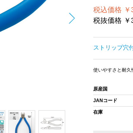
税込価格 ￥3
税抜価格 ￥3
ストリップ穴
使いやすさと耐久
原産国
JANコード
在庫