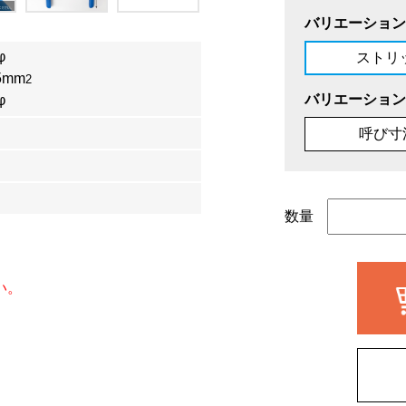
バリエーション
φ
ストリ
5mm
2
バリエーション
φ
呼び寸
数量
い。