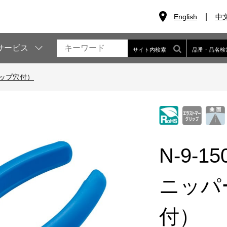
English
中
サービス
サイト内検索
品番・品名検
ップ穴付）
N-9-15
ニッパ
付）