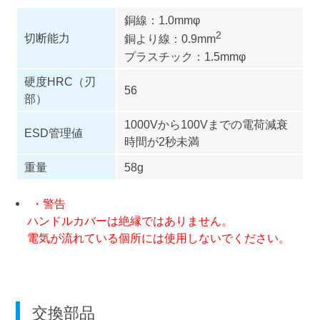
銅線：1.0mmφ
2
切断能力
銅より線：0.9mm
プラスチック：1.5mmφ
硬度HRC（刃
56
部）
1000Vから100Vまでの電荷減衰
ESD管理値
時間が2秒未満
重量
58g
・警告
ハンドルカバーは絶縁ではありません。
電気が流れている個所には使用しないでください。
交換部品