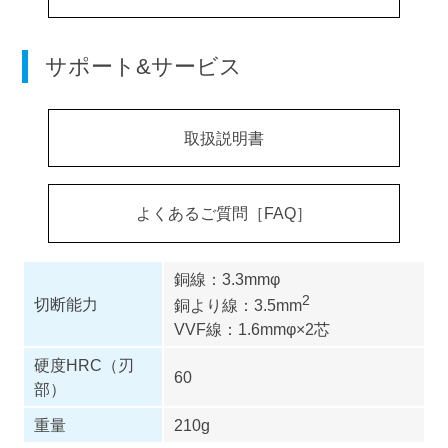
サポート&サービス
取扱説明書
よくあるご質問［FAQ］
銅線：3.3mmφ
2
切断能力
銅より線：3.5mm
VVF線：1.6mmφ×2芯
硬度HRC（刃
60
部）
重量
210g