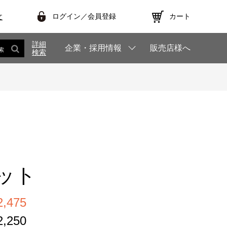
ログイン／会員登録
カート
文
詳細
企業・採用情報
販売店様へ
索
検索
ット
,475
,250