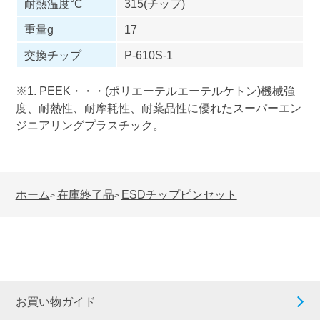
耐熱温度°C
315(チップ)
重量g
17
交換チップ
P-610S-1
※1. PEEK・・・(ポリエーテルエーテルケトン)機械強
度、耐熱性、耐摩耗性、耐薬品性に優れたスーパーエン
ジニアリングプラスチック。
ホーム
在庫終了品
ESDチップピンセット
>
>
お買い物ガイド