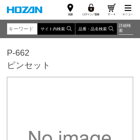
詳細検
サイト内検索
品番・品名検索
索
P-662
ピンセット