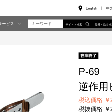
English
中
サービス
サイト内検索
品番・品名検
P-69
逆作用
税込価格 ￥2
税抜価格 ￥2