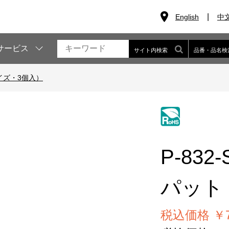
English
中
サービス
サイト内検索
品番・品名検
イズ・3個入）
P-832-
パット
税込価格 ￥7