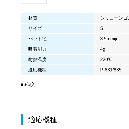
材質
シリコーンゴ
サイズ
S
パット径
3.5mmφ
吸着能力
4g
耐熱温度
220℃
適応機種
P-831/835
■3個入
適応機種