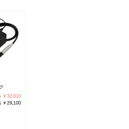
P-831
P-835
ク
バキュームピック
バキュー
￥32,010
税込価格 ￥2,123
税
￥29,100
税抜価格 ￥1,930
税