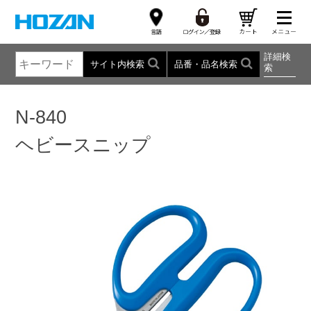
詳細検
サイト内検索
品番・品名検索
索
N-840
ヘビースニップ