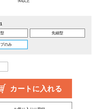
50以上
1
直型
先細型
ップのみ
カートに入れる