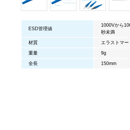
1000Vから
ESD管理値
秒未満
材質
エラストマー
重量
9g
全長
150mm