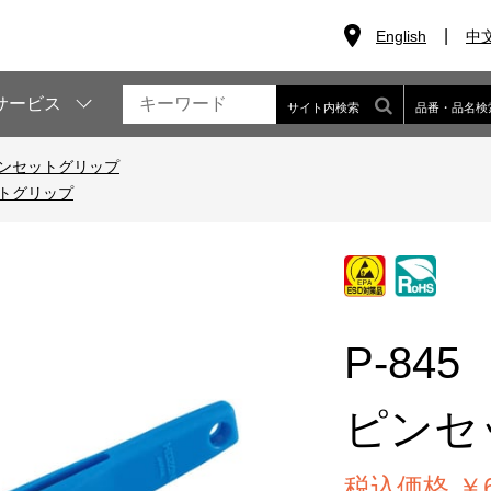
English
中
サービス
サイト内検索
品番・品名検
ンセットグリップ
トグリップ
P-845
ピンセ
税込価格 ￥6