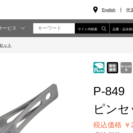
English
中
サービス
サイト内検索
品番・品名検
セット
P-849
ピンセ
税込価格 ￥2