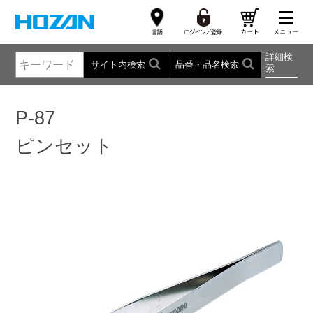
詳細検
サイト内検索
品番・品名検索
索
P-87
ピンセット