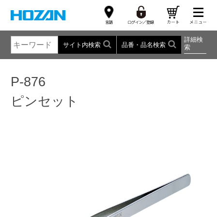
詳細検
サイト内検索
品番・品名検索
索
P-876
ピンセット