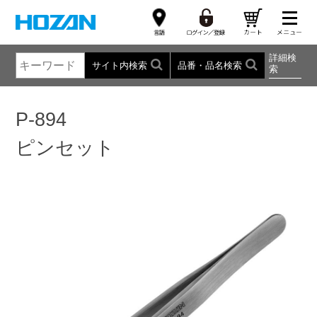
詳細検
サイト内検索
品番・品名検索
索
P-894
ピンセット