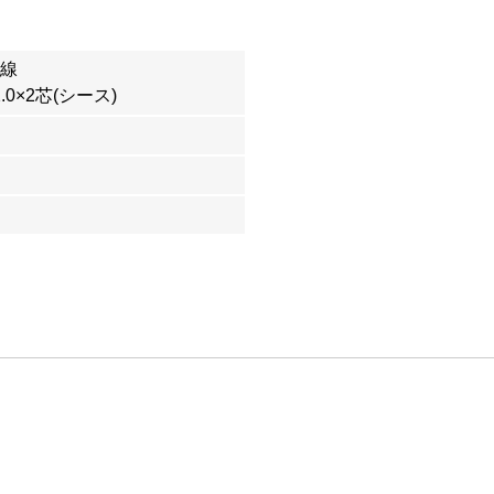
単線
2.0×2芯(シース)