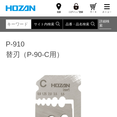
詳細検
サイト内検索
品番・品名検索
索
P-910
替刃（P-90-C用）