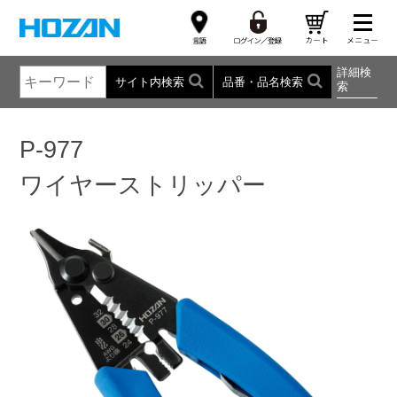
詳細検
サイト内検索
品番・品名検索
索
P-977
ワイヤーストリッパー