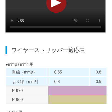
ワイヤーストリッパー適応表
2
●mmφ / mm
用
単線（mmφ）
0.65
0.8
2
0.3
0.5
より線（mm
）
P-970
P-960