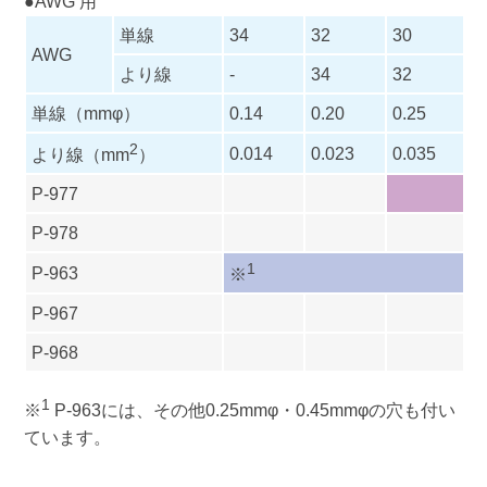
●AWG 用
単線
34
32
30
2
AWG
より線
-
34
32
3
単線（mmφ）
0.14
0.20
0.25
0
2
0.014
0.023
0.035
0
より線（mm
）
P-977
P-978
1
P-963
※
P-967
P-968
1
※
P-963には、その他0.25mmφ・0.45mmφの穴も付い
ています。