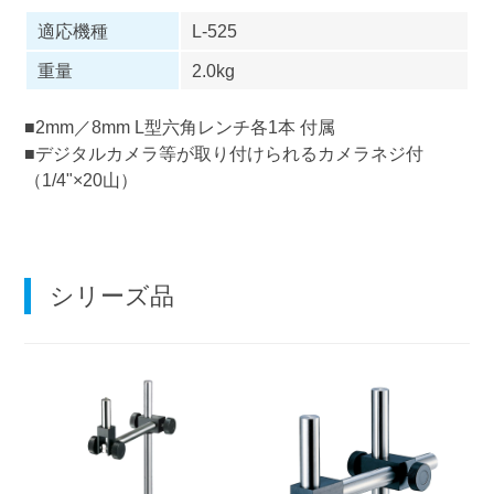
適応機種
L-525
重量
2.0kg
■2mm／8mm L型六角レンチ各1本 付属
■デジタルカメラ等が取り付けられるカメラネジ付
（1/4"×20山）
シリーズ品