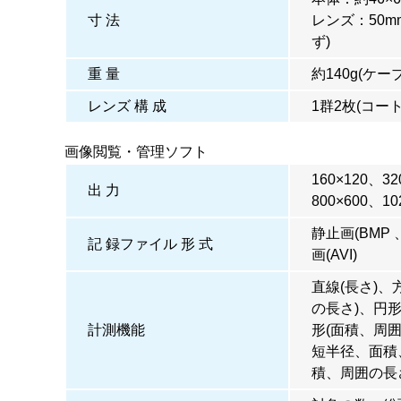
寸 法
レンズ：50mm
ず)
重 量
約140g(ケー
レンズ 構 成
1群2枚(コート
画像閲覧・管理ソフト
160×120、32
出 力
800×600、10
静止画(BMP 、
記 録ファイル 形 式
画(AVI)
直線(長さ)
の長さ)、円形
計測機能
形(面積、周
短半径、面積、
積、周囲の長