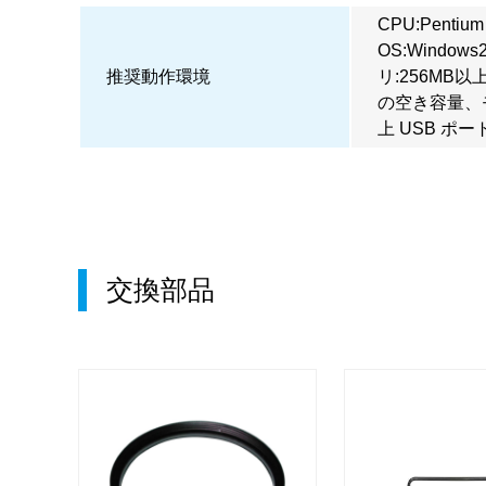
CPU:Penti
OS:Window
推奨動作環境
リ:256MB以
の空き容量、モ
上 USB ポート
交換部品