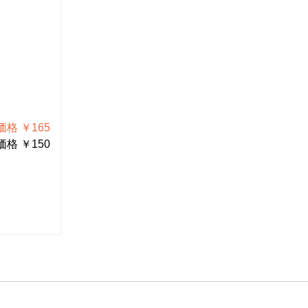
L-50-2
W-91-1.5
レンズフィルター
六角レン
格 ￥165
税込価格 ￥1,848
格 ￥150
税抜価格 ￥1,680