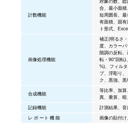
対象の数、総
合、最小面積
計数機能
短周囲長、最
有面積、固有
ト形式、Exce
補正(明るさ
度、カラーバ
階調の反転、
画像処理機能
転・90°回転
%)、フィル
プ、浮彫り、
ク、黒強、黒
等比率、加算、
合成機能
異、乗算、暗
記録機能
計測結果、音
レ ポ ート 機 能
画像の貼付け