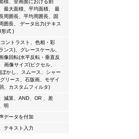
面積、全画面における割
、最大面積、平均面積、 最
長周囲長、平均周囲長、固
周囲長、 データ出力(テキス
l形式 )
・コントラスト、色相・彩
ランス)、グレースケール、
画像回転(水平反転・垂直反
)、 画像サイズ(ピクセル、
タ(ぼかし、スムース、シャー
 グリース、石版画、モザイ
弱、カスタムフィルタ)
減算、AND、OR 、差
、明
声データを付加
、テキスト入力