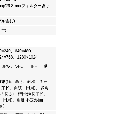
φ/29.3mm(フィルター含ま
ブル含む)
付)
0×240、640×480、
24×768、1280×1024
JPG 、SFC 、TIFF )、動
、方形(幅、高さ、面積、周囲
(半径、面積、円周)、 多角
囲の長さ)、楕円形(長半径、
円周)、角度 不定形(面
さ)