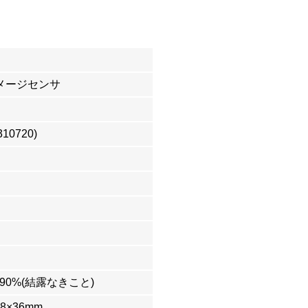
Sイメージセンサ
310720)
40~90%(結露なきこと)
8×36mm