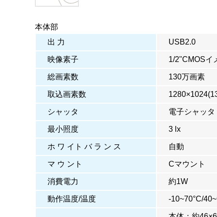
本体部
出 力
USB2.0
映像素子
1/2"CMO
総画素数
130万画素
取込画素数
1280×1024(1
シャッタ
電子シャッタ
最小照度
3 lx
ホ ワ イト バ ラ ン ス
自動
マ ウ ント
Cマウント
消費電力
約1W
動作温度/温度
-10~70°C/
本体：約46×6