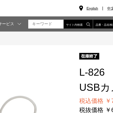
English
中
サービス
サイト内検索
品番・品名検
L-826
USB
税込価格 ￥74
税抜価格 ￥67