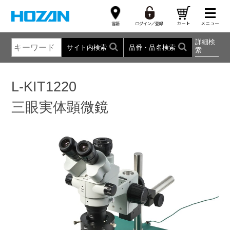
詳細検
サイト内検索
品番・品名検索
索
L-KIT1220
三眼実体顕微鏡