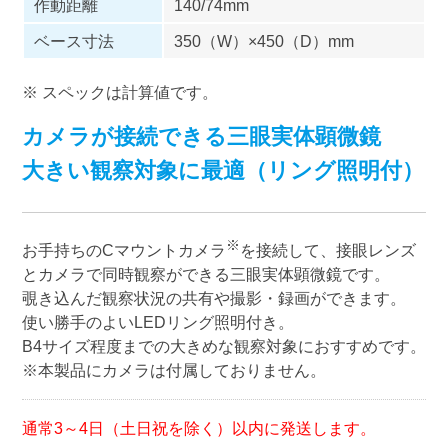
作動距離
140/74mm
ベース寸法
350（W）×450（D）mm
※ スペックは計算値です。
カメラが接続できる三眼実体顕微鏡
大きい観察対象に最適（リング照明付）
※
お手持ちのCマウントカメラ
を接続して、接眼レンズ
とカメラで同時観察ができる三眼実体顕微鏡です。
覗き込んだ観察状況の共有や撮影・録画ができます。
使い勝手のよいLEDリング照明付き。
B4サイズ程度までの大きめな観察対象におすすめです。
※本製品にカメラは付属しておりません。
通常3～4日（土日祝を除く）以内に発送します。