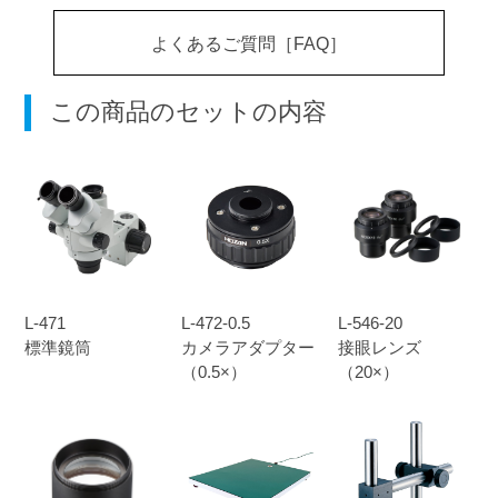
よくあるご質問［FAQ］
この商品のセットの内容
L-471
L-472-0.5
L-546-20
標準鏡筒
カメラアダプター
接眼レンズ
（0.5×）
（20×）