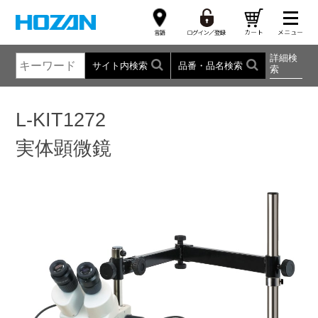
詳細検
サイト内検索
品番・品名検索
索
L-KIT1272
実体顕微鏡