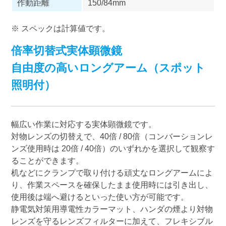
作動距離
150/84mm
※ スペックは計算値です。
倍率切替式実体顕微鏡
自由度の高いロングアーム（スポット
照明付）
幅広い作業に対応する実体顕微鏡です。
対物レンズの切替えで、40倍 / 80倍（コンバーションレ
ンズ使用時は 20倍 / 40倍）のいずれかを選択して観察す
ることができます。
机などにクランプで取り付ける頑丈なロングアームによ
り、作業スペースを確保したまま使用時には引き出し、
使用後は端へ避けるといった使い方が可能です。
静電気対策用導電性カラーマット、ハンダの煙より対物
レンズを守るレンズフィルターに加えて、フレキシブル