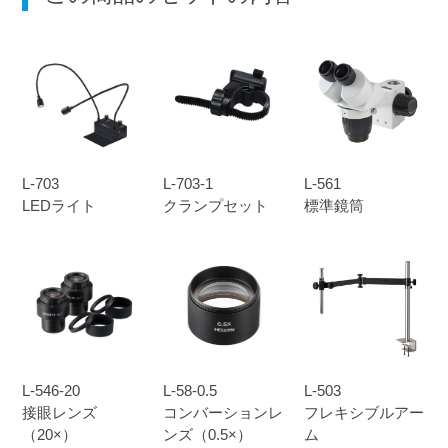
L-703
L-703-1
L-561
LEDライト
クランプセット
標準鏡筒
L-546-20
L-58-0.5
L-503
接眼レンズ
コンバーションレ
フレキシブルアー
（20×）
ンズ（0.5×）
ム