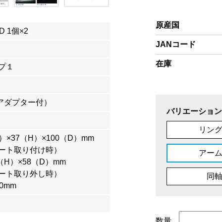
原産国
D 1個×2
JANコード
在庫
プ１
Cアダプター付）
バリエーション
リン
）×37（H）×100（D）mm
ート取り付け時）
アー
（H）×58（D）mm
ート取り外し時）
同
0mm
数量