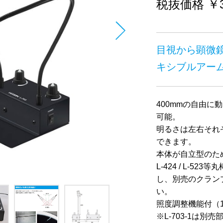
税抜価格 ￥31
目視から顕微
キシブルアー
400mmの自由
可能。
明るさは左右それ
できます。
本体が自立型のた
L-424 / L-
し、別売のクランプ
い。
照度調整機能付（1
※L-703-1は別