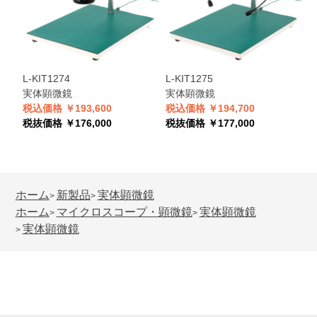
L-KIT1274
L-KIT1275
L
実体顕微鏡
実体顕微鏡
税込価格 ￥193,600
税込価格 ￥194,700
税
税抜価格 ￥176,000
税抜価格 ￥177,000
税
ホーム
新製品
実体顕微鏡
>
>
ホーム
マイクロスコープ・顕微鏡
実体顕微鏡
>
>
実体顕微鏡
>