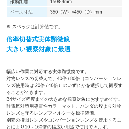
作動距離
150/84mm
ベース寸法
350（W）×450（D）mm
※ スペックは計算値です。
倍率切替式実体顕微鏡
大きい観察対象に最適
幅広い作業に対応する実体顕微鏡です。
対物レンズの切替えで、40倍 / 80倍（コンバーションレ
ンズ使用時は 20倍 / 40倍）のいずれかを選択して観察す
ることができます。
B4サイズ程度までの大きめな観察対象におすすめです。
静電気対策用導電性カラーマット、ハンダの煙より対物
レンズを守るレンズフィルターを標準装備。
別売の接眼レンズやコンバーションレンズを使用するこ
とにより10～160倍の幅広い用途で使用できます。