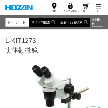
詳細検
サイト内検索
品番・品名検索
索
L-KIT1273
実体顕微鏡