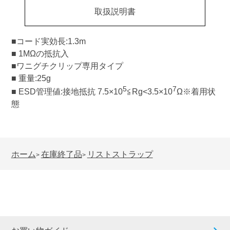
取扱説明書
■コード実効長:1.3m
■ 1MΩの抵抗入
■ワニグチクリップ専用タイプ
■ 重量:25g
5
7
■ ESD管理値:接地抵抗 7.5×10
≦Rg<3.5×10
Ω※着用状
態
ホーム
在庫終了品
リストストラップ
>
>