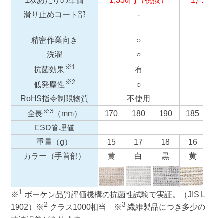
滑り止めコート部
-
精密作業向き
○
洗濯
○
※1
有
抗菌効果
※2
○
低発塵性
RoHS指令制限物質
不使用
不
※3
170
180
190
185
1
全長
（mm）
ESD管理値
重量（g）
15
17
18
16
カラー（手首部）
黄
白
黒
黄
1
※
ボーケン品質評価機構の抗菌性試験で実証。（JIS L
2
3
1902）※
クラス1000相当 ※
繊維製品につき多少の