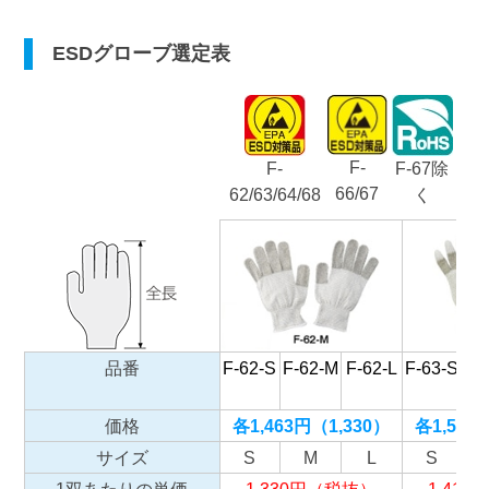
ESDグローブ選定表
F-
F-
F-67除
66/67
62/63/64/68
く
品番
F-62-S
F-62-M
F-62-L
F-63-S
F-
価格
各1,463円（1,330）
各1,551
サイズ
S
M
L
S
1双あたりの単価
1,330円（税抜）
1,41