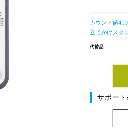
カウント値40
立てかけスタ
代替品
サポート