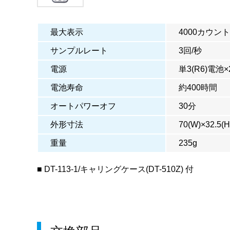
最大表示
4000カウント
サンプルレート
3回/秒
電源
単3(R6)電池×
電池寿命
約400時間
オートパワーオフ
30分
外形寸法
70(W)×32.5(
重量
235g
■ DT-113-1/キャリングケース(DT-510Z) 付