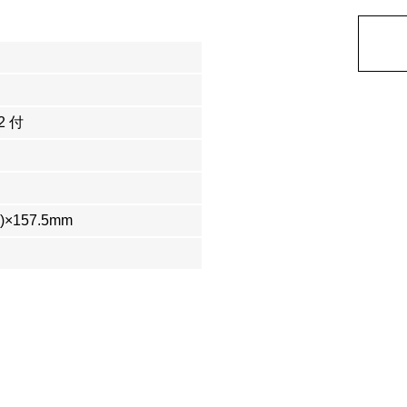
2 付
H)×157.5mm