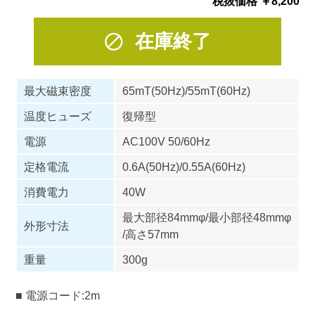
税抜価格 ￥8,200
在庫終了
最大磁束密度
65mT(50Hz)/55mT(60Hz)
温度ヒューズ
復帰型
電源
AC100V 50/60Hz
定格電流
0.6A(50Hz)/0.55A(60Hz)
消費電力
40W
最大部径84mmφ/最小部径48mmφ
外形寸法
/高さ57mm
重量
300g
■ 電源コード:2m