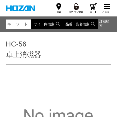
詳細検
サイト内検索
品番・品名検索
索
HC-56
卓上消磁器