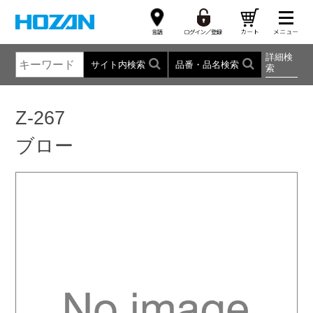
詳細検
サイト内検索
品番・品名検索
索
Z-267
ブロー